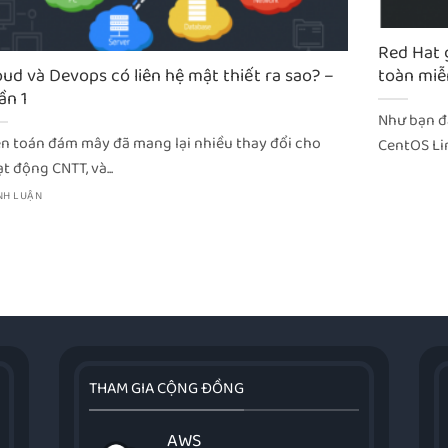
Red Hat 
oud và Devops có liên hệ mật thiết ra sao? –
toàn miễ
ần 1
Như bạn đã
n toán đám mây đã mang lại nhiều thay đổi cho
CentOS Linu
t động CNTT, và...
ÌNH LUẬN
THAM GIA CỘNG ĐỒNG
AWS