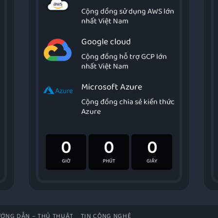
Cộng dồng sử dụng AWS lớn
nhất Việt Nam
Google cloud
Cộng đồng hỗ trợ GCP lớn
nhất Việt Nam
Microsoft Azure
Cộng đồng chia sẻ kiến thức
Azure
0
0
0
GIỜ
PHÚT
GIÂY
ỚNG DẪN – THỦ THUẬT
TIN CÔNG NGHỆ