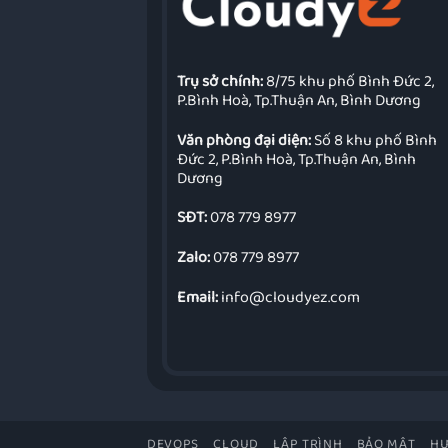
Trụ sở chính:
8/75 khu phố Bình Đức 2,
P.Bình Hoà, Tp.Thuận An, Bình Dương
Văn phòng đại diện:
Số 8 khu phố Bình
Đức 2, P.Bình Hoà, Tp.Thuận An, Bình
Dương
SĐT:
078 779 8977
Zalo:
078 779 8977
Email:
info@cloudyez.com
DEVOPS
CLOUD
LẬP TRÌNH
BẢO MẬT
HƯ