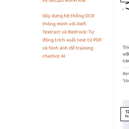
và GitOps workflow
Xây dựng hệ thống OCR
thông minh với AWS
Textract và Bedrock: Tự
động trích xuất text từ PDF
Tr
và hình ảnh để training
vớ
chatbot AI
ca
Bạn
“tă
1
Th