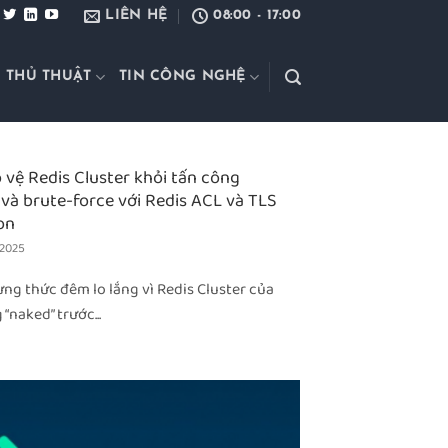
LIÊN HỆ
08:00 - 17:00
 THỦ THUẬT
TIN CÔNG NGHỆ
 vệ Redis Cluster khỏi tấn công
 và brute-force với Redis ACL và TLS
on
 2025
ng thức đêm lo lắng vì Redis Cluster của
“naked” trước...