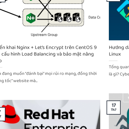
iển khai Nginx + Let’s Encrypt trên CentOS 9
Hướng dẫ
i cấu hình Load Balancing và bảo mật nâng
Linux
o
Tổng quan 
 đang muốn “đánh bại” mọi rủi ro mạng, đồng thời
là gì? Cybe
ng tốc” website mà...
17
Th7
7
7