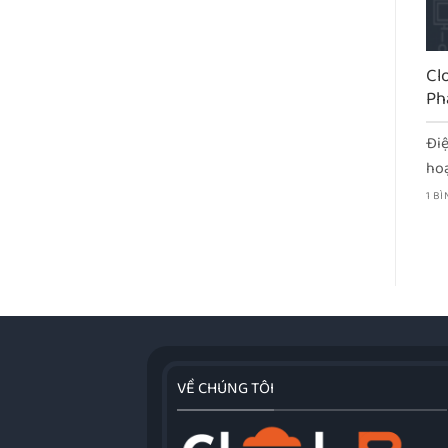
Cl
Ph
Điệ
hoạ
1 B
VỀ CHÚNG TÔI