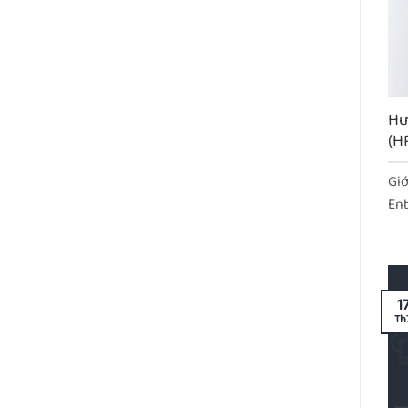
Hư
(H
Giớ
Ent
1
Th