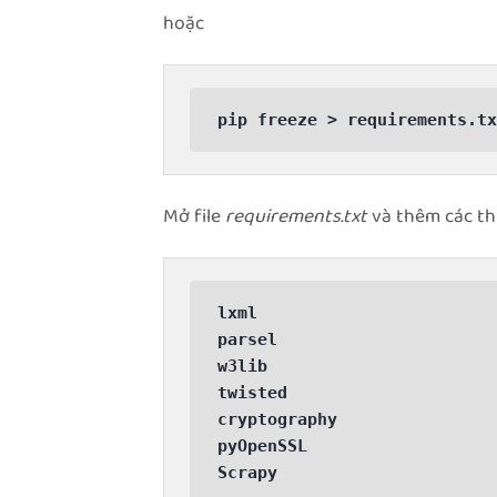
hoặc
Mở file
requirements.txt
và thêm các th
lxml

parsel

w3lib

twisted

cryptography

pyOpenSSL
