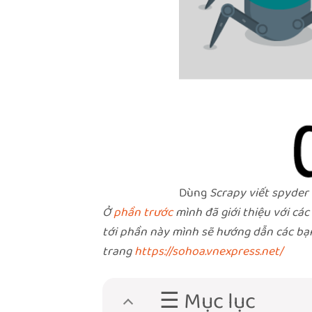
Dùng
Scrapy viết spyder 
Ở
phần trước
mình đã giới thiệu với cá
tới phần này mình sẽ hướng dẫn các bạn 
trang
https://sohoa.vnexpress.net/
☰ Mục lục