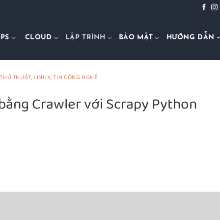
PS
CLOUD
LẬP TRÌNH
BẢO MẬT
HƯỚNG DẪN –
 THỦ THUẬT
,
LINUX
,
TIN CÔNG NGHỆ
 bằng Crawler với Scrapy Python