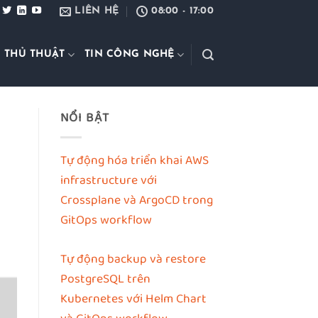
LIÊN HỆ
08:00 - 17:00
 THỦ THUẬT
TIN CÔNG NGHỆ
NỔI BẬT
Tự động hóa triển khai AWS
infrastructure với
Crossplane và ArgoCD trong
GitOps workflow
Tự động backup và restore
PostgreSQL trên
Kubernetes với Helm Chart