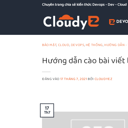
Bỏ
Chuyên trang chia sẻ kiến thức Devops - Dev - Cloud
qua
nội
DEVO
dung
BẢO MẬT
,
CLOUD
,
DEVOPS
,
HỆ THỐNG
,
HƯỚNG DẪN -
Hướng dẫn cào bài viết
ĐĂNG VÀO
17 THÁNG 7, 2021
BỞI
CLOUDYEZ
17
Th7