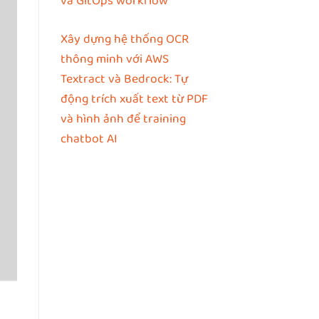
và GitOps workflow
Xây dựng hệ thống OCR
thông minh với AWS
Textract và Bedrock: Tự
động trích xuất text từ PDF
và hình ảnh để training
chatbot AI