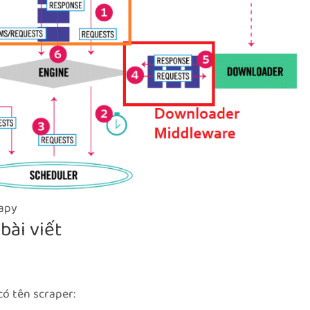
rapy
bài viết
có tên scraper: