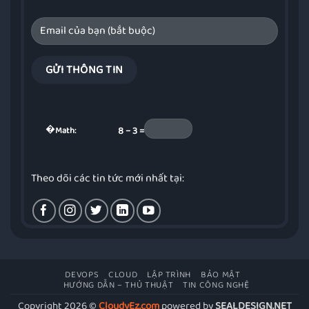
�
Math:
8 − 3 =
Theo dõi các tin tức mới nhất tại:
DEVOPS
CLOUD
LẬP TRÌNH
BẢO MẬT
HƯỚNG DẪN – THỦ THUẬT
TIN CÔNG NGHỆ
Copyright 2026 ©
CloudyEz.com
powered by
SEALDESIGN.NET