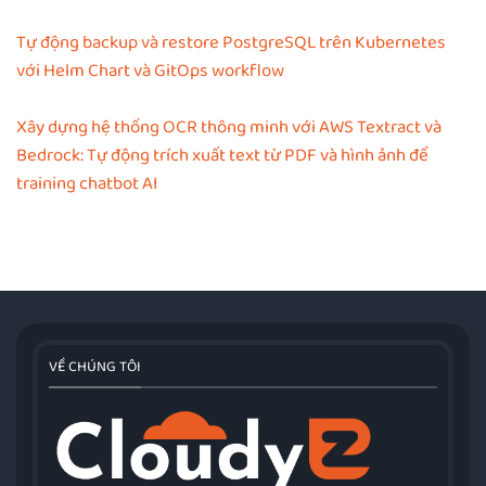
Tự động backup và restore PostgreSQL trên Kubernetes
với Helm Chart và GitOps workflow
Xây dựng hệ thống OCR thông minh với AWS Textract và
Bedrock: Tự động trích xuất text từ PDF và hình ảnh để
training chatbot AI
VỀ CHÚNG TÔI