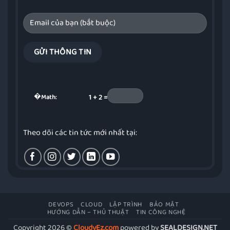
�
Math:
1 + 2 =
Theo dõi các tin tức mới nhất tại:
DEVOPS
CLOUD
LẬP TRÌNH
BẢO MẬT
HƯỚNG DẪN – THỦ THUẬT
TIN CÔNG NGHỆ
Copyright 2026 ©
CloudyEz.com
powered by
SEALDESIGN.NET