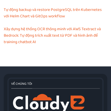
Tự động backup và restore PostgreSQL trên Kubernetes
với Helm Chart và GitOps workflow
Xây dựng hệ thống OCR thông minh với AWS Textract và
Bedrock: Tự động trích xuất text từ PDF và hình ảnh để
training chatbot AI
VỀ CHÚNG TÔI