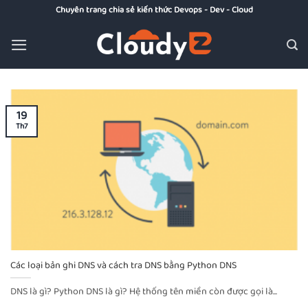
Bỏ
Chuyên trang chia sẻ kiến thức Devops - Dev - Cloud
qua
nội
dung
19
Th7
Các loại bản ghi DNS và cách tra DNS bằng Python DNS
DNS là gì? Python DNS là gì? Hệ thống tên miền còn được gọi là...