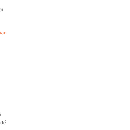
ời
ian
i
 để