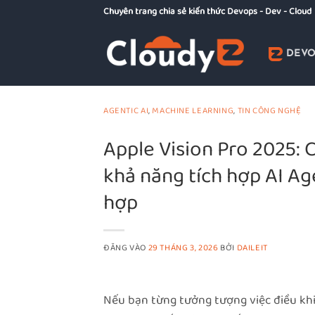
Bỏ
Chuyên trang chia sẻ kiến thức Devops - Dev - Cloud
qua
nội
DEVO
dung
AGENTIC AI
,
MACHINE LEARNING
,
TIN CÔNG NGHỆ
Apple Vision Pro 2025: 
khả năng tích hợp AI Ag
hợp
ĐĂNG VÀO
29 THÁNG 3, 2026
BỞI
DAILEIT
Nếu bạn từng tưởng tượng việc điều khi