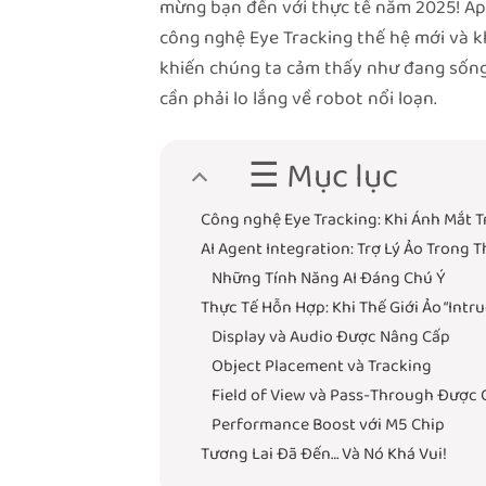
mừng bạn đến với thực tế năm 2025! Appl
công nghệ Eye Tracking thế hệ mới và k
khiến chúng ta cảm thấy như đang sốn
cần phải lo lắng về robot nổi loạn.
☰ Mục lục
Công nghệ Eye Tracking: Khi Ánh Mắt Tr
AI Agent Integration: Trợ Lý Ảo Trong T
Những Tính Năng AI Đáng Chú Ý
Thực Tế Hỗn Hợp: Khi Thế Giới Ảo “Intr
Display và Audio Được Nâng Cấp
Object Placement và Tracking
Field of View và Pass-Through Được 
Performance Boost với M5 Chip
Tương Lai Đã Đến… Và Nó Khá Vui!