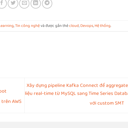
Learning
,
Tin công nghệ
và được gắn thẻ
cloud
,
Devops
,
Hệ thống
.
Xây dựng pipeline Kafka Connect để aggregate
pot
liệu real-time từ MySQL sang Time Series Datab
m trên AWS
với custom SMT