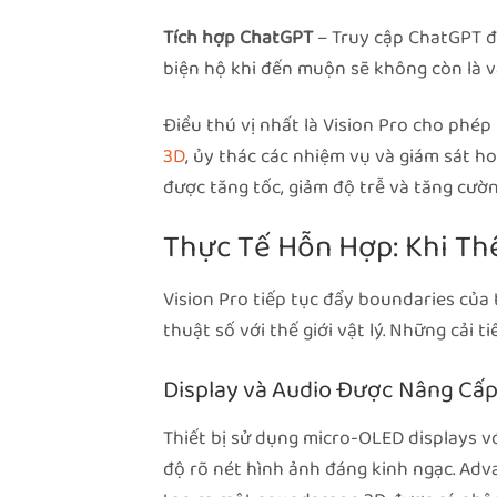
Tích hợp ChatGPT
– Truy cập ChatGPT để 
biện hộ khi đến muộn sẽ không còn là v
Điều thú vị nhất là Vision Pro cho phé
3D
, ủy thác các nhiệm vụ và giám sát hoạ
được tăng tốc, giảm độ trễ và tăng cườn
Thực Tế Hỗn Hợp: Khi Thế
Vision Pro tiếp tục đẩy boundaries của
thuật số với thế giới vật lý. Những cải t
Display và Audio Được Nâng Cấ
Thiết bị sử dụng micro-OLED displays vớ
độ rõ nét hình ảnh đáng kinh ngạc. Ad