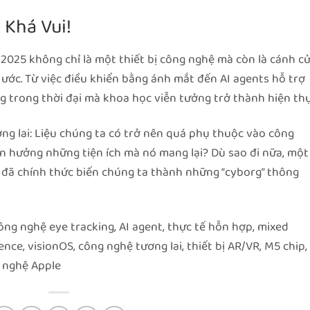
 Khá Vui!
o 2025 không chỉ là một thiết bị công nghệ mà còn là cánh c
ước. Từ việc điều khiển bằng ánh mắt đến AI agents hỗ trợ
g trong thời đại mà khoa học viễn tưởng trở thành hiện thự
ơng lai: Liệu chúng ta có trở nên quá phụ thuộc vào công
n hưởng những tiện ích mà nó mang lại? Dù sao đi nữa, một
5 đã chính thức biến chúng ta thành những “cyborg” thông
ông nghệ eye tracking, AI agent, thực tế hỗn hợp, mixed
gence, visionOS, công nghệ tương lai, thiết bị AR/VR, M5 chip, 
g nghệ Apple