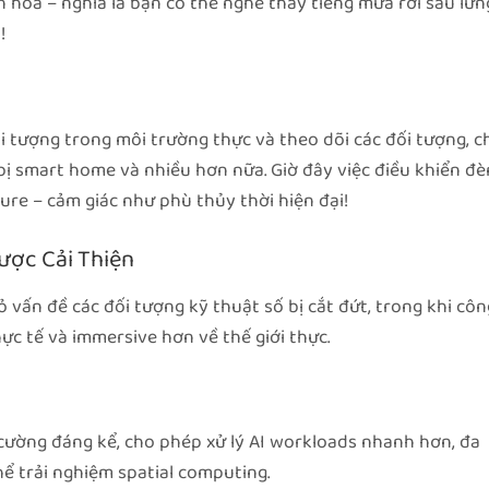
hóa – nghĩa là bạn có thể nghe thấy tiếng mưa rơi sau lưn
!
đối tượng trong môi trường thực và theo dõi các đối tượng, c
bị smart home và nhiều hơn nữa. Giờ đây việc điều khiển đè
ture – cảm giác như phù thủy thời hiện đại!
ược Cải Thiện
 vấn đề các đối tượng kỹ thuật số bị cắt đứt, trong khi côn
ực tế và immersive hơn về thế giới thực.
cường đáng kể, cho phép xử lý AI workloads nhanh hơn, đa
ể trải nghiệm spatial computing.