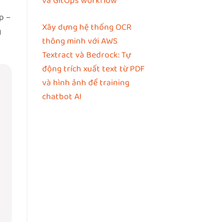
và GitOps workflow
p –
Xây dựng hệ thống OCR
g
thông minh với AWS
Textract và Bedrock: Tự
động trích xuất text từ PDF
và hình ảnh để training
chatbot AI