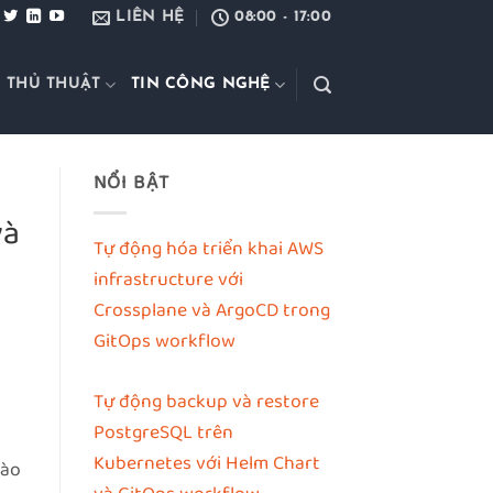
LIÊN HỆ
08:00 - 17:00
 THỦ THUẬT
TIN CÔNG NGHỆ
NỔI BẬT
và
Tự động hóa triển khai AWS
infrastructure với
Crossplane và ArgoCD trong
GitOps workflow
Tự động backup và restore
PostgreSQL trên
Kubernetes với Helm Chart
hào