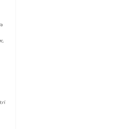
ửa
c.
trí