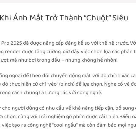
Khi Ánh Mắt Trở Thành “Chuột” Siêu
 Pro 2025 đã được nâng cấp đáng kể so với thế hệ trước. Vớ
ng render được tăng cường, giờ đây việc chọn lựa các phần 
mượt mà như bơi trong dầu – nhưng không hề nhờn!
ng ngoại để theo dõi chuyển động mắt với độ chính xác ca
 đó thực hiện cử chỉ “véo” (pinch) để lựa chọn. Nghe có vẻ đ
trong cách chúng ta tương tác với công nghệ.
ày cho người dùng có nhu cầu về khả năng tiếp cận, bổ sung 
a chọn, cùng với trải nghiệm gõ phím được cải thiện. Điều n
 việc tạo ra công nghệ “cool ngầu” mà còn đảm bảo mọi ngư