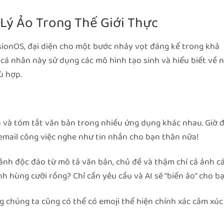
ợ Lý Ảo Trong Thế Giới Thực
isionOS, đại diện cho một bước nhảy vọt đáng kể trong khả
ệ cá nhân này sử dụng các mô hình tạo sinh và hiểu biết về 
ù hợp.
 tả và tóm tắt văn bản trong nhiều ứng dụng khác nhau. Giờ 
 email công việc nghe như tin nhắn cho bạn thân nữa!
ảnh độc đáo từ mô tả văn bản, chủ đề và thậm chí cả ảnh c
 hùng cưỡi rồng? Chỉ cần yêu cầu và AI sẽ “biến ảo” cho bạ
g chúng ta cũng có thể có emoji thể hiện chính xác cảm xúc