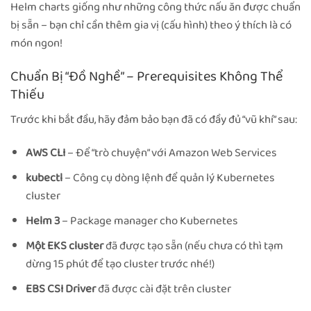
Helm charts giống như những công thức nấu ăn được chuẩn
bị sẵn – bạn chỉ cần thêm gia vị (cấu hình) theo ý thích là có
món ngon!
Chuẩn Bị “Đồ Nghề” – Prerequisites Không Thể
Thiếu
Trước khi bắt đầu, hãy đảm bảo bạn đã có đầy đủ “vũ khí” sau:
AWS CLI
– Để “trò chuyện” với Amazon Web Services
kubectl
– Công cụ dòng lệnh để quản lý Kubernetes
cluster
Helm 3
– Package manager cho Kubernetes
Một EKS cluster
đã được tạo sẵn (nếu chưa có thì tạm
dừng 15 phút để tạo cluster trước nhé!)
EBS CSI Driver
đã được cài đặt trên cluster