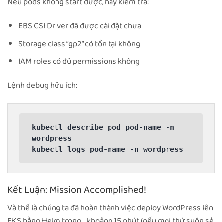
Nếu pods không start được, hãy kiểm tra:
EBS CSI Driver đã được cài đặt chưa
Storage class “gp2” có tồn tại không
IAM roles có đủ permissions không
Lệnh debug hữu ích:
kubectl describe pod pod-name -n 
wordpress

kubectl logs pod-name -n wordpress
Kết Luận: Mission Accomplished!
Và thế là chúng ta đã hoàn thành việc deploy WordPress lên
EKS bằng Helm trong… khoảng 15 phút (nếu mọi thứ suôn sẻ