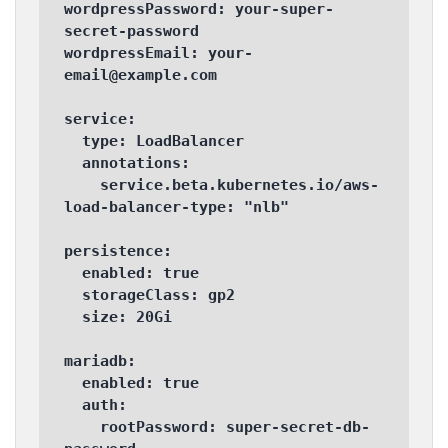
wordpressPassword: your-super-
secret-password

wordpressEmail: your-
email@example.com

service:

  type: LoadBalancer

  annotations:

    service.beta.kubernetes.io/aws-
load-balancer-type: "nlb"

persistence:

  enabled: true

  storageClass: gp2

  size: 20Gi

mariadb:

  enabled: true

  auth:

    rootPassword: super-secret-db-