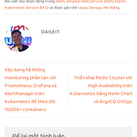
Bài viết này được đăng trong
Helm
,
Amazon Web Service (AWS)
,
Elastic
Kubernetes Service (EKS)
và được gắn thẻ
cloud
,
Devops
,
Hệ thống
.
DAILEIT
Xây dựng hệ thống
monitoring phân tán với
Triển khai Redis Cluster với
Prometheus, Grafana và
High Availability trên
AlertManager trên
Kubernetes bằng Helm Chart
Kubernetes để theo dõi
và ArgoCD GitOps
10,000+ containers
Để lại một bình luận