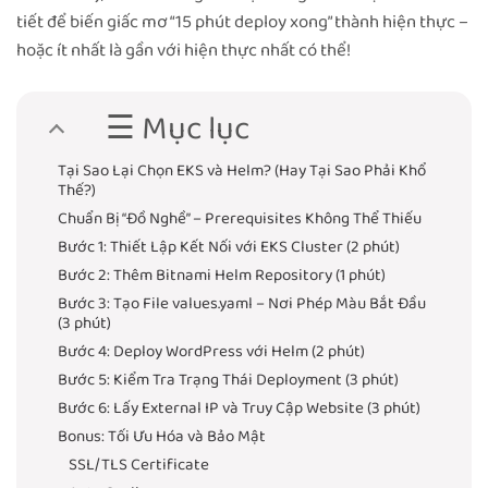
tiết để biến giấc mơ “15 phút deploy xong” thành hiện thực –
hoặc ít nhất là gần với hiện thực nhất có thể!
☰ Mục lục
Tại Sao Lại Chọn EKS và Helm? (Hay Tại Sao Phải Khổ
Thế?)
Chuẩn Bị “Đồ Nghề” – Prerequisites Không Thể Thiếu
Bước 1: Thiết Lập Kết Nối với EKS Cluster (2 phút)
Bước 2: Thêm Bitnami Helm Repository (1 phút)
Bước 3: Tạo File values.yaml – Nơi Phép Màu Bắt Đầu
(3 phút)
Bước 4: Deploy WordPress với Helm (2 phút)
Bước 5: Kiểm Tra Trạng Thái Deployment (3 phút)
Bước 6: Lấy External IP và Truy Cập Website (3 phút)
Bonus: Tối Ưu Hóa và Bảo Mật
SSL/TLS Certificate