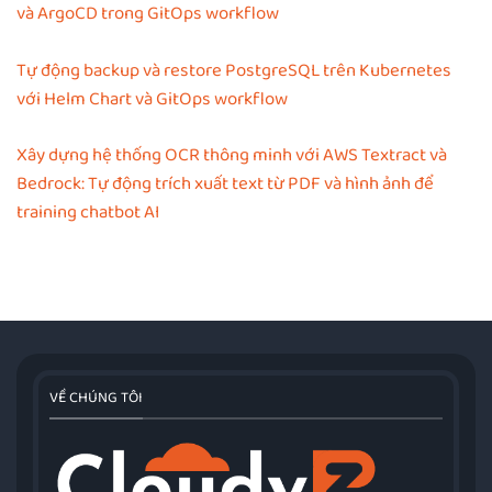
và ArgoCD trong GitOps workflow
Tự động backup và restore PostgreSQL trên Kubernetes
với Helm Chart và GitOps workflow
Xây dựng hệ thống OCR thông minh với AWS Textract và
Bedrock: Tự động trích xuất text từ PDF và hình ảnh để
training chatbot AI
VỀ CHÚNG TÔI