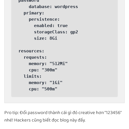
password

    database: wordpress

  primary:

    persistence:

      enabled: true

      storageClass: gp2

      size: 8Gi

resources:

  requests:

    memory: "512Mi"

    cpu: "300m"

  limits:

    memory: "1Gi"

    cpu: "500m"
Pro tip: Đổi password thành cái gì đó creative hơn “123456”
nhé! Hackers cũng biết đọc blog này đấy.