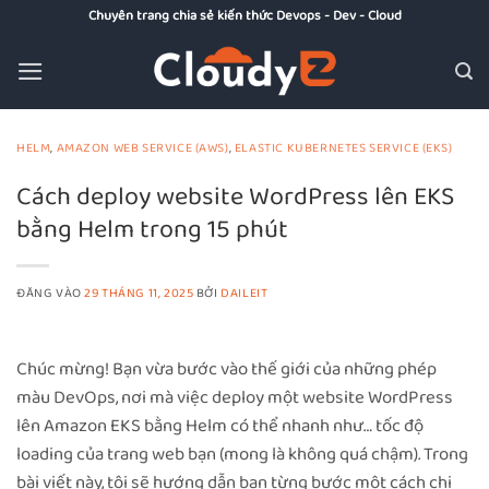
Bỏ
Chuyên trang chia sẻ kiến thức Devops - Dev - Cloud
qua
nội
dung
HELM
,
AMAZON WEB SERVICE (AWS)
,
ELASTIC KUBERNETES SERVICE (EKS)
Cách deploy website WordPress lên EKS
bằng Helm trong 15 phút
ĐĂNG VÀO
29 THÁNG 11, 2025
BỞI
DAILEIT
Chúc mừng! Bạn vừa bước vào thế giới của những phép
màu DevOps, nơi mà việc deploy một website WordPress
lên Amazon EKS bằng Helm có thể nhanh như… tốc độ
loading của trang web bạn (mong là không quá chậm). Trong
bài viết này, tôi sẽ hướng dẫn bạn từng bước một cách chi