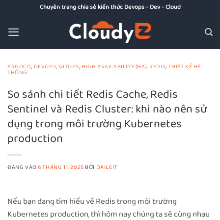
Bỏ
Chuyên trang chia sẻ kiến thức Devops - Dev - Cloud
qua
nội
dung
ARGOCD
,
DEVOPS
,
GITOPS
,
HIGH AVAILABILITY (HA)
,
REDIS
,
THIẾT KẾ HỆ
THỐNG
So sánh chi tiết Redis Cache, Redis
Sentinel và Redis Cluster: khi nào nên sử
dụng trong môi trường Kubernetes
production
ĐĂNG VÀO
6 THÁNG 11, 2025
BỞI
DAILEIT
Nếu bạn đang tìm hiểu về Redis trong môi trường
Kubernetes production, thì hôm nay chúng ta sẽ cùng nhau