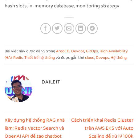
hash slots, in-memory database, monitoring strategy
Bài viết này được đăng trong
ArgoCD
,
Devops
,
GitOps
,
High Availability
(HA)
,
Redis
,
Thiết kế hệ thống
và được gắn thẻ
cloud
,
Devops
,
Hệ thống
.
DAILEIT
Xây dựng hệ thống RAG nhà
Cách triển khai Redis Cluster
làm: Redis Vector Search và
trên AWS EKS với Auto
OpenAI API để tạo chatbot
Scaling để xử lý 100k