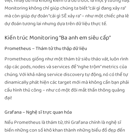
việc nhảy dù mà không kiểm tra dù trước là một ý tưởng hay.
Monitoring không chỉ giúp chúng ta biết “cái gì đang xảy ra”
mà còn giúp dự đoán “cái gì SẼ xảy ra” – như một chiếc pha lê
dự đoán tương lai nhưng dựa trên dữ liệu thực tế.
Kiến trúc Monitoring “Ba anh em siêu cấp”
Prometheus – Thám tử thu thập dữ liệu
Prometheus giống như một thám tử siêu tháo vát, luôn rình
rập các pods, nodes và services để “nghe trộm” metrics của
chúng. Với khả năng service discovery tự động, nó có thể tự
dinamically phát hiện các target mới mà không cần bạn phải
cấu hình thủ công – như có một đôi mắt thần thông quảng
đại!
Grafana – Nghệ sĩ trực quan hóa
Nếu Prometheus là thám tử, thì Grafana chính là nghệ sĩ
biến những con số khô khan thành những biểu đồ đẹp đến