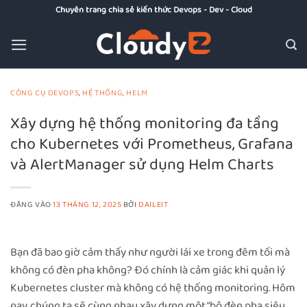
Bỏ
Chuyên trang chia sẻ kiến thức Devops - Dev - Cloud
qua
nội
dung
CÔNG CỤ DEVOPS
,
HỆ THỐNG
,
HELM
Xây dựng hệ thống monitoring đa tầng
cho Kubernetes với Prometheus, Grafana
và AlertManager sử dụng Helm Charts
ĐĂNG VÀO
13 THÁNG 12, 2025
BỞI
DAILEIT
Bạn đã bao giờ cảm thấy như người lái xe trong đêm tối mà
không có đèn pha không? Đó chính là cảm giác khi quản lý
Kubernetes cluster mà không có hệ thống monitoring. Hôm
nay, chúng ta sẽ cùng nhau xây dựng một “bộ đèn pha siêu