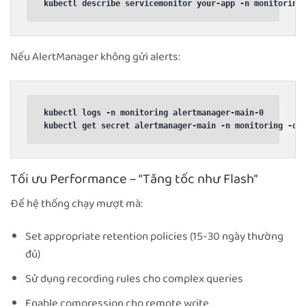
kubectl describe servicemonitor your-app -n monitoring
Nếu AlertManager không gửi alerts:
kubectl logs -n monitoring alertmanager-main-0

kubectl get secret alertmanager-main -n monitoring -o 
Tối ưu Performance – “Tăng tốc như Flash”
Để hệ thống chạy mượt mà:
Set appropriate retention policies (15-30 ngày thường
đủ)
Sử dụng recording rules cho complex queries
Enable compression cho remote write