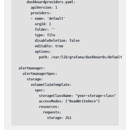
    dashboardproviders.yaml:

      apiVersion: 1

      providers:

      - name: 'default'

        orgId: 1

        folder: ''

        type: file

        disableDeletion: false

        editable: true

        options:

          path: /var/lib/grafana/dashboards/default

alertmanager:

  alertmanagerSpec:

    storage:

      volumeClaimTemplate:

        spec:

          storageClassName: "your-storage-class"

          accessModes: ["ReadWriteOnce"]

          resources:

            requests:

              storage: 2Gi