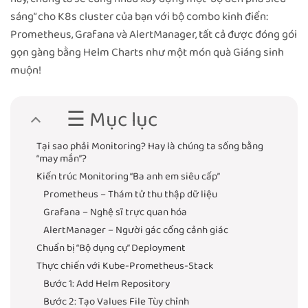
sáng” cho K8s cluster của bạn với bộ combo kinh điển:
Prometheus, Grafana và AlertManager, tất cả được đóng gói
gọn gàng bằng Helm Charts như một món quà Giáng sinh
muộn!
☰ Mục lục
Tại sao phải Monitoring? Hay là chúng ta sống bằng
“may mắn”?
Kiến trúc Monitoring “Ba anh em siêu cấp”
Prometheus – Thám tử thu thập dữ liệu
Grafana – Nghệ sĩ trực quan hóa
AlertManager – Người gác cổng cảnh giác
Chuẩn bị “Bộ dụng cụ” Deployment
Thực chiến với Kube-Prometheus-Stack
Bước 1: Add Helm Repository
Bước 2: Tạo Values File Tùy chỉnh