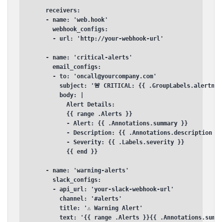
    receivers:

    - name: 'web.hook'

      webhook_configs:

      - url: 'http://your-webhook-url'

    - name: 'critical-alerts'

      email_configs:

      - to: 'oncall@yourcompany.com'

        subject: '🚨 CRITICAL: {{ .GroupLabels.alertname
        body: |

          Alert Details:

          {{ range .Alerts }}

          - Alert: {{ .Annotations.summary }}

          - Description: {{ .Annotations.description }}
          - Severity: {{ .Labels.severity }}

          {{ end }}

    - name: 'warning-alerts'

      slack_configs:

      - api_url: 'your-slack-webhook-url'

        channel: '#alerts'

        title: '⚠️ Warning Alert'

        text: '{{ range .Alerts }}{{ .Annotations.summ