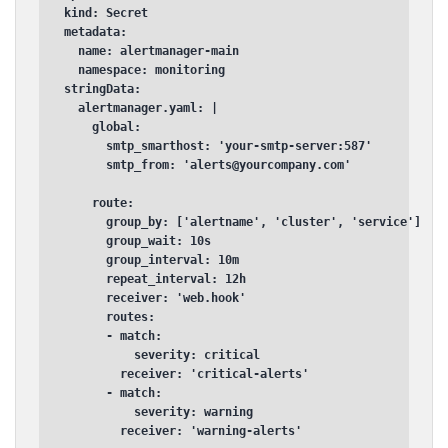
kind: Secret

metadata:

  name: alertmanager-main

  namespace: monitoring

stringData:

  alertmanager.yaml: |

    global:

      smtp_smarthost: 'your-smtp-server:587'

      smtp_from: 'alerts@yourcompany.com'

    route:

      group_by: ['alertname', 'cluster', 'service']

      group_wait: 10s

      group_interval: 10m

      repeat_interval: 12h

      receiver: 'web.hook'

      routes:

      - match:

          severity: critical

        receiver: 'critical-alerts'

      - match:

          severity: warning

        receiver: 'warning-alerts'
