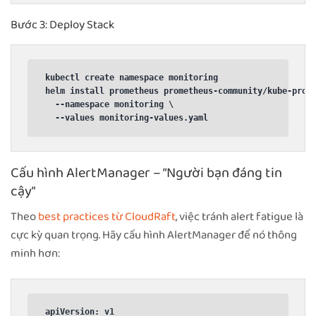
Bước 3: Deploy Stack
kubectl create namespace monitoring

helm install prometheus prometheus-community/kube-prome
  --namespace monitoring \

  --values monitoring-values.yaml
Cấu hình AlertManager – “Người bạn đáng tin
cậy”
Theo
best practices từ CloudRaft
, việc tránh alert fatigue là
cực kỳ quan trọng. Hãy cấu hình AlertManager để nó thông
minh hơn:
apiVersion: v1
