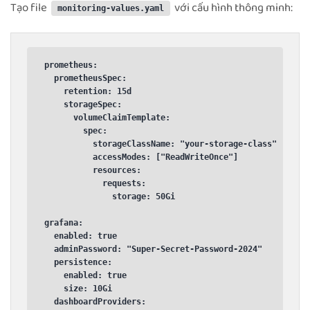
Tạo file
với cấu hình thông minh:
monitoring-values.yaml
prometheus:

  prometheusSpec:

    retention: 15d

    storageSpec:

      volumeClaimTemplate:

        spec:

          storageClassName: "your-storage-class"

          accessModes: ["ReadWriteOnce"]

          resources:

            requests:

              storage: 50Gi

grafana:

  enabled: true

  adminPassword: "Super-Secret-Password-2024"

  persistence:

    enabled: true

    size: 10Gi

  dashboardProviders:
